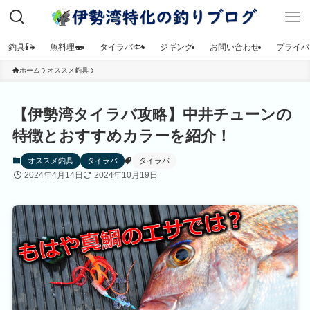
釣具🎣
魚料理🍣
タイラバ🐟
ジギング
お問い合わせ
プライバ
ホーム
オススメ釣具
【伊勢湾タイラバ攻略】中井チューンの
特徴とおすすめカラーを紹介！
オススメ釣具
タイラバ
タイラバ
2024年4月14日
2024年10月19日