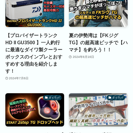
【プロバイザートランク
夏の伊勢湾は【FKジグ
HD II GU3500 】一人釣行
TG】の超高速ピッチで【ハ
に最適なダイワ製クーラー
マチ】を釣ろう！！
ボックスのインプレとおす
2024年6月16日
すめする理由を紹介しま
す！
2024年7月6日
タイラバ
タイラバ