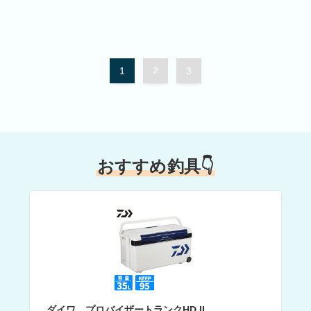
1
2
3
おすすめ釣具👇
ダイワ プロバイザートランクHD II