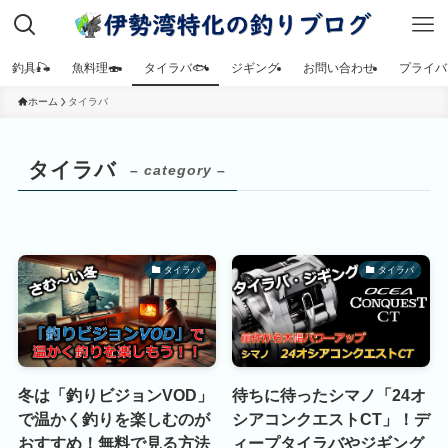
釣具🎣
魚料理🍣
タイラバ🐟
ジギング
お問い合わせ
プライバ
ホーム
タイラバ
タイラバ
– category –
タイラバ
タイラバ
冬は「釣りビジョンVOD」
待ちに待ったシマノ「24オ
で温かく釣りを楽しむのが
シアコンクエストCT」！デ
おすすめ！無料で見る方法
ィープタイラバやジギング