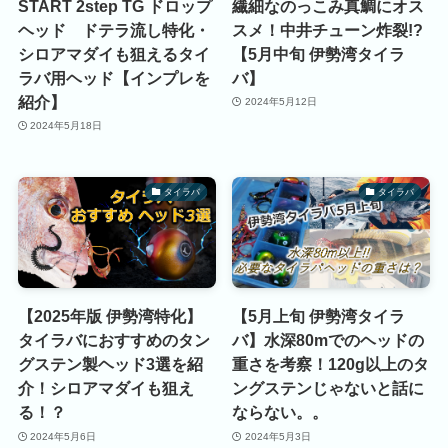
START 2step TG ドロップ
繊細なのっこみ真鯛にオス
ヘッド ドテラ流し特化・
スメ！中井チューン炸裂!?
シロアマダイも狙えるタイ
【5月中旬 伊勢湾タイラ
ラバ用ヘッド【インプレを
バ】
紹介】
2024年5月12日
2024年5月18日
タイラバ
タイラバ
【2025年版 伊勢湾特化】
【5月上旬 伊勢湾タイラ
タイラバにおすすめのタン
バ】水深80mでのヘッドの
グステン製ヘッド3選を紹
重さを考察！120g以上のタ
介！シロアマダイも狙え
ングステンじゃないと話に
る！？
ならない。。
2024年5月6日
2024年5月3日