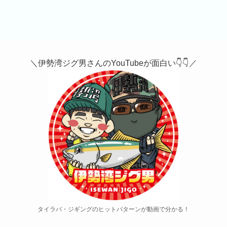
＼
伊勢湾ジグ男さんのYouTube
が面白い👇👇／
タイラバ・ジギングのヒットパターンが動画で分かる！