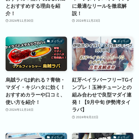
とおすすめする理由を紹
に最適なリールを徹底解
介！
説！
2024年11月30日
2024年11月23日
タイラバ
タイラバ
烏賊ラバは釣れる？青物・
紅牙ベイラバーフリーTGイ
マダイ・キジハタに効く！
ンプレ！玉神チューンとの
おすすめカラーや口コミ、
組み合わせで良型マダイ連
使い方を紹介！
発！【9月中旬 伊勢湾タイ
ラバ】
2024年11月16日
2024年9月22日
タイラバ
タイラバ