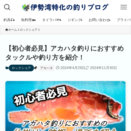
釣具🎣
魚料理🍣
タイラバ🐟
ジギング
お問い合わせ
プライバ
ホーム
ロックショア
【初心者必見】アカハタ釣りにおすすめ
タックルや釣り方を紹介！
2024年4月29日
2024年11月30日
ロックショア
アカハタ