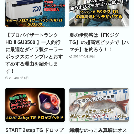
【プロバイザートランク
夏の伊勢湾は【FKジグ
HD II GU3500 】一人釣行
TG】の超高速ピッチで【ハ
に最適なダイワ製クーラー
マチ】を釣ろう！！
ボックスのインプレとおす
2024年6月16日
すめする理由を紹介しま
す！
2024年7月6日
START 2step TG ドロップ
繊細なのっこみ真鯛にオス