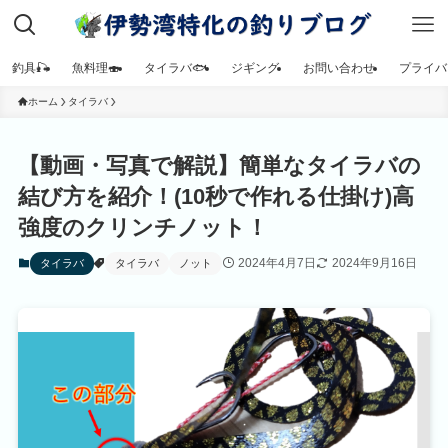
釣具🎣
魚料理🍣
タイラバ🐟
ジギング
お問い合わせ
プライバ
ホーム
タイラバ
【動画・写真で解説】簡単なタイラバの
結び方を紹介！(10秒で作れる仕掛け)高
強度のクリンチノット！
2024年4月7日
2024年9月16日
タイラバ
タイラバ
ノット