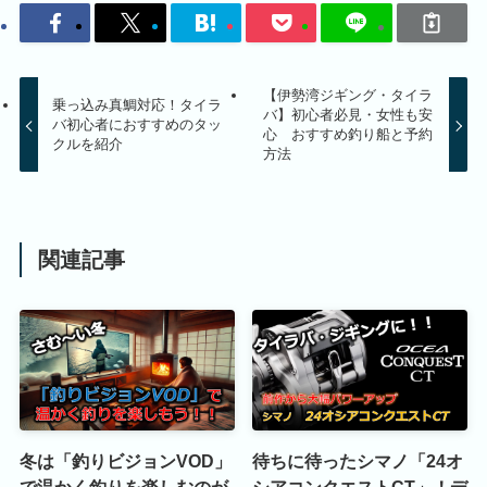
【伊勢湾ジギング・タイラ
乗っ込み真鯛対応！タイラ
バ】初心者必見・女性も安
バ初心者におすすめのタッ
心 おすすめ釣り船と予約
クルを紹介
方法
関連記事
冬は「釣りビジョンVOD」
待ちに待ったシマノ「24オ