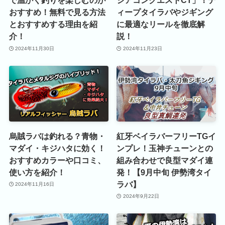
で温かく釣りを楽しむのが
シアコンクエストCT」！デ
おすすめ！無料で見る方法
ィープタイラバやジギング
とおすすめする理由を紹
に最適なリールを徹底解
介！
説！
2024年11月30日
2024年11月23日
烏賊ラバは釣れる？青物・
紅牙ベイラバーフリーTGイ
マダイ・キジハタに効く！
ンプレ！玉神チューンとの
おすすめカラーや口コミ、
組み合わせで良型マダイ連
使い方を紹介！
発！【9月中旬 伊勢湾タイ
ラバ】
2024年11月16日
2024年9月22日