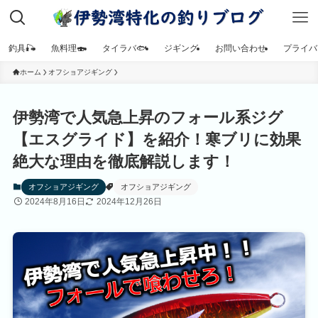
釣具🎣
魚料理🍣
タイラバ🐟
ジギング
お問い合わせ
プライバ
ホーム
オフショアジギング
伊勢湾で人気急上昇のフォール系ジグ
【エスグライド】を紹介！寒ブリに効果
絶大な理由を徹底解説します！
オフショアジギング
オフショアジギング
2024年8月16日
2024年12月26日