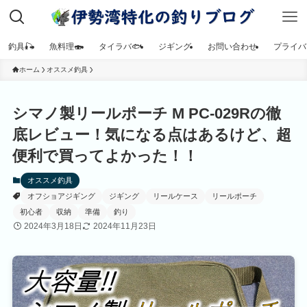
釣具🎣
魚料理🍣
タイラバ🐟
ジギング
お問い合わせ
プライバ
ホーム
オススメ釣具
シマノ製リールポーチ M PC-029Rの徹
底レビュー！気になる点はあるけど、超
便利で買ってよかった！！
オススメ釣具
オフショアジギング
ジギング
リールケース
リールポーチ
初心者
収納
準備
釣り
2024年3月18日
2024年11月23日