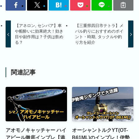
【アネロン, センパア】車
【三重県四日市テトラ】メ
や船酔いに効果絶大！効き
バル釣りにおすすめのポイ
目や副作用は？子供は飲め
ント・時期, タックルや釣
る？
り方を紹介
関連記事
アオモノキャッチャー ハイ
オーシャントルクYT(OT-
アピール徹底インプレ【港
B61ML)のインプレ！伊勢