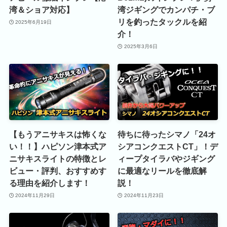
湾＆ショア対応】
湾ジギングでカンパチ・ブ
リを釣ったタックルを紹
2025年6月19日
介！
2025年3月6日
【もうアニサキスは怖くな
待ちに待ったシマノ「24オ
い！！】ハピソン津本式ア
シアコンクエストCT」！デ
ニサキスライトの特徴とレ
ィープタイラバやジギング
ビュー・評判、おすすめす
に最適なリールを徹底解
る理由を紹介します！
説！
2024年11月29日
2024年11月23日