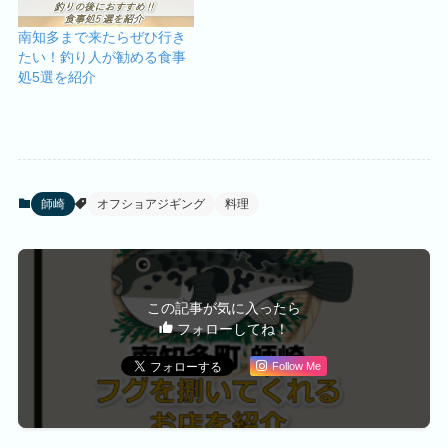
南知多まで来たらぜひ行き
たい！釣り人が勧める食事
処5選を紹介
師崎
オフショアジギング
料理
この記事が気に入ったら
フォローしてね！
Follow Me