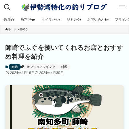
釣具🎣
魚料理🍣
タイラバ🐟
ジギング
お問い合わせ
プライバ
ホーム
師崎
師崎でふぐを捌いてくれるお店とおすす
め料理を紹介
師崎
オフショアジギング
料理
2024年4月16日
2024年4月30日