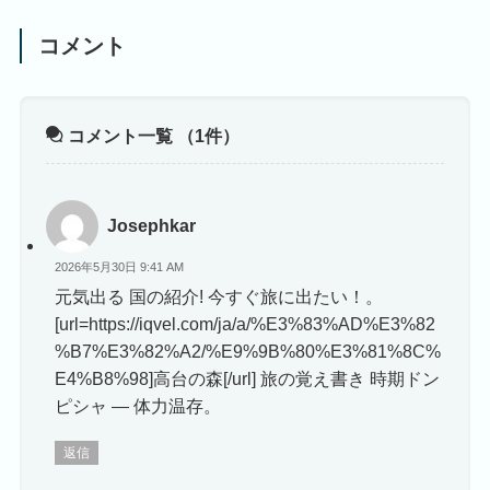
コメント
コメント一覧
（1件）
Josephkar
2026年5月30日 9:41 AM
元気出る 国の紹介! 今すぐ旅に出たい！。
[url=https://iqvel.com/ja/a/%E3%83%AD%E3%82
%B7%E3%82%A2/%E9%9B%80%E3%81%8C%
E4%B8%98]高台の森[/url] 旅の覚え書き 時期ドン
ピシャ — 体力温存。
返信